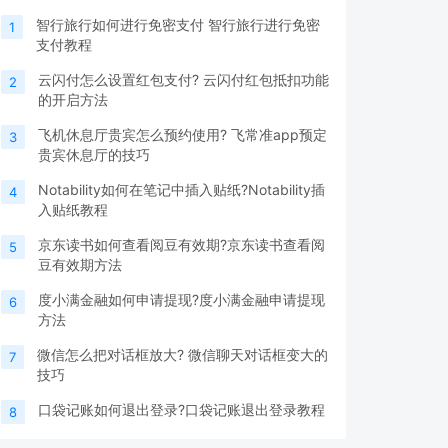
智行旅行如何进行免密支付 智行旅行进行免密
1
支付教程
云闪付怎么设置红包支付? 云闪付红包抵扣功能
2
的开启方法
飞机休息厅贵宾怎么预约使用? 飞常准app预定
3
贵宾休息厅的技巧
Notability如何在笔记中插入贴纸?Notability插
4
入贴纸教程
京东读书如何查看阅豆有效期?京东读书查看阅
5
豆有效期方法
度小满金融如何申请提现?度小满金融申请提现
6
方法
微信怎么把对话框放大? 微信聊天对话框变大的
7
技巧
口袋记账如何退出登录?口袋记账退出登录教程
8