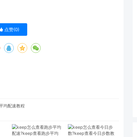
点赞(
0
)
步平均配速教程