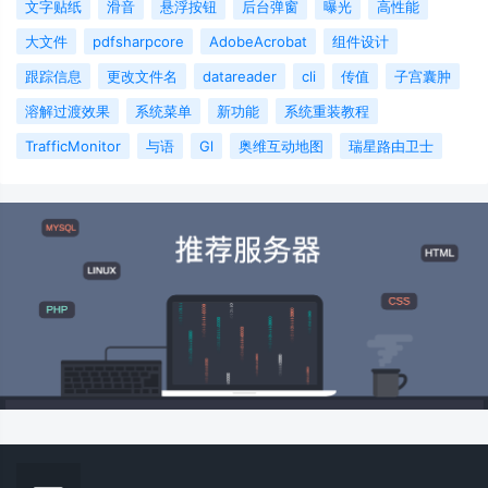
文字贴纸
滑音
悬浮按钮
后台弹窗
曝光
高性能
大文件
pdfsharpcore
AdobeAcrobat
组件设计
跟踪信息
更改文件名
datareader
cli
传值
子宫囊肿
溶解过渡效果
系统菜单
新功能
系统重装教程
TrafficMonitor
与语
Gl
奥维互动地图
瑞星路由卫士