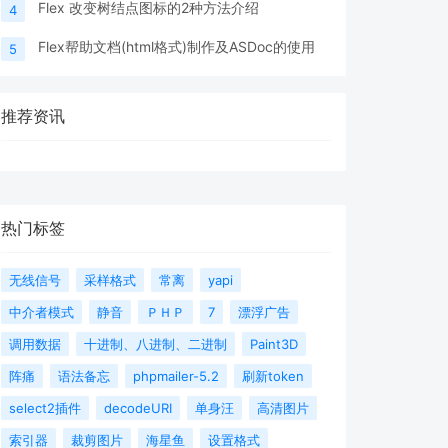
Flex 改变树结点图标的2种方法介绍
4
Flex帮助文档(html格式)制作及ASDoc的使用
5
推荐资讯
热门标签
无线信号
采样格式
常离
yapi
中介者模式
静音
ＰＨＰ
7
漂浮广告
调用数据
十进制、八进制、二进制
Paint3D
阵痛
语法备忘
phpmailer-5.2
刷新token
select2插件
decodeURI
单身汪
高清图片
索引器
裁剪图片
海星鱼
设置格式