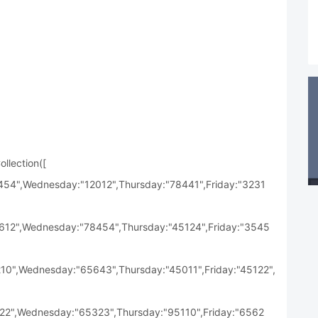
ollection([
4",Wednesday:"12012",Thursday:"78441",Friday:"3231
12",Wednesday:"78454",Thursday:"45124",Friday:"3545
0",Wednesday:"65643",Thursday:"45011",Friday:"45122",
2",Wednesday:"65323",Thursday:"95110",Friday:"6562