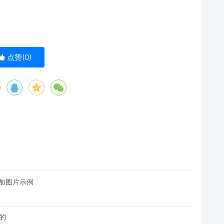
点赞(
0
)
并添加图片示例