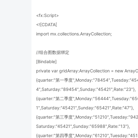
<fx:Script>
<![CDATA[
import mx.collections.ArrayCollection;
//组合图数据绑定
[Bindable]
private var gridArray:ArrayCollection = new ArrayC
{quarter:"第一季度",Monday:"78454",Tuesday:"4545
4",Saturday:"89454",Sunday:"45421",Rate:"23"},
{quarter:"第二季度",Monday:"56444",Tuesday:"656
1",Saturday:"45421",Sunday:"65421",Rate:"47"},
{quarter:"第三季度",Monday:"51210",Tuesday:"9421
Saturday:"45421",Sunday:"65988",Rate:"13"},
{quarter:"第四季度",Monday:"61210",Tuesday:"4512