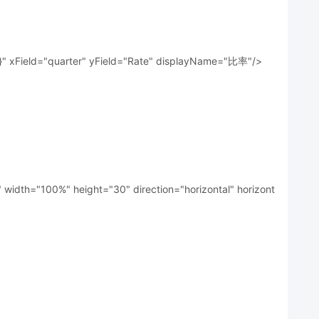
ay}" xField="quarter" yField="Rate" displayName="比率"/>
width="100%" height="30" direction="horizontal" horizont