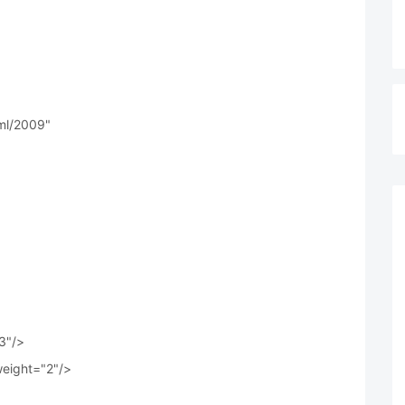
ml/2009"
3"/>
weight="2"/>