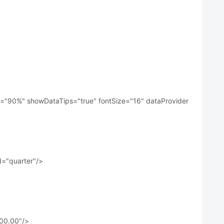
="90%" showDataTips="true" fontSize="16" dataProvider
d="quarter"/>
00.00"/>