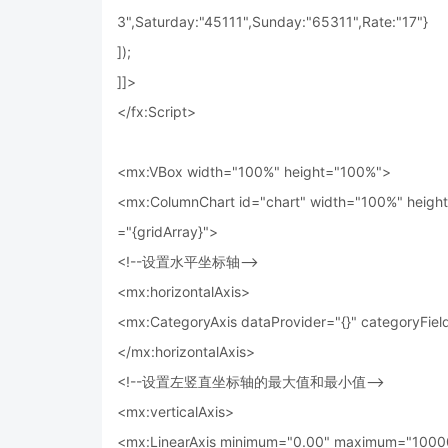
3",Saturday:"45111",Sunday:"65311",Rate:"17"}
]);
]]>
</fx:Script>
<mx:VBox width="100%" height="100%">
<mx:ColumnChart id="chart" width="100%" height
="{gridArray}">
<!--设置水平坐标轴-->
<mx:horizontalAxis>
<mx:CategoryAxis dataProvider="{}" categoryFiel
</mx:horizontalAxis>
<!--设置左竖直坐标轴的最大值和最小值-->
<mx:verticalAxis>
<mx:LinearAxis minimum="0.00" maximum="1000