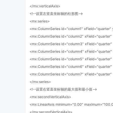
</mx:verticalAxis>
<!--设置左竖直坐标轴的柱形图-->
<mx:series>
<mx:ColumnSeries id="column1" xField="quarte
<mx:ColumnSeries id="column2" xField="quarte
<mx:ColumnSeries id="column3" xField="quarte
<mx:ColumnSeries id="column4" xField="quarte
<mx:ColumnSeries id="column5" xField="quarter
<mx:ColumnSeries id="column6" xField="quarte
<mx:ColumnSeries id="column7" xField="quarte
</mx:series>
<!--设置右竖直坐标轴的最大值和最小值-->
<mx:secondVerticalAxis>
<mx:LinearAxis minimum="0.00" maximum="100.
</mx:secondVerticalAxis>