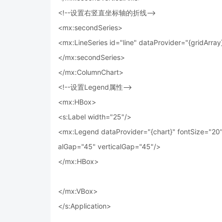
<!--设置右竖直坐标轴的折线-->
<mx:secondSeries>
<mx:LineSeries id="line" dataProvider="{gridArr
</mx:secondSeries>
</mx:ColumnChart>
<!--设置Legend属性-->
<mx:HBox>
<s:Label width="25"/>
<mx:Legend dataProvider="{chart}" fontSize="20" 
alGap="45" verticalGap="45"/>
</mx:HBox>
</mx:VBox>
</s:Application>