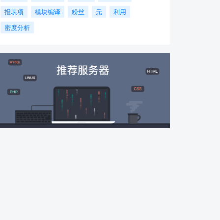
报表项
模块编译
粉丝
元
利用
密度分析