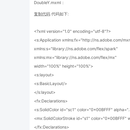
DoubleY.mxml：
复制代码
代码如下:
<?xml version="1.0" encoding="utf-8"?>
<s:Application xmlns:fx="http://ns.adobe.com/mx
xmlns:s="library://ns.adobe.com/flex/spark"
xmlns:mx="library://ns.adobe.com/flex/mx"
width="100%" height="100%">
<s:layout>
<s:BasicLayout/>
</s:layout>
<fx:Declarations>
<s:SolidColor id="sc1" color="0x00BFFF" alpha=".
<mx:SolidColorStroke id="s1" color="0x00BFFF" 
</fx:Declarations>