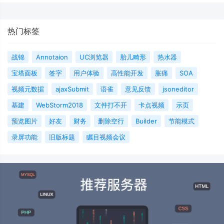
热门标签
战锦
Annotaion
UC浏览器
胎儿畸形
热水器
宝塔面板
签字
用户体验
高性能开发
胀痛
SOA
视频元数据
ajaxSubmit
语雀
意见反馈
jsoneditor
基建
WebStorm2018
文件打不开
卡点视频
示页
预览图片
好友
财务
删除空行
Builder
节能模式
录屏功能
旧版标题
瞩目视频会议