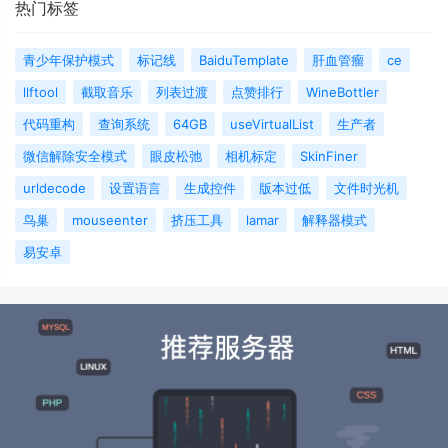
热门标签
青少年保护模式
标记线
BaiduTemplate
肝血管瘤
ce
llftool
截取音乐
列表过渡
点赞排行
WineBottler
代码重构
查询系统
64GB
useVirtualList
生产者
微信解除安全模式
眼皮松弛
相机标定
SkinFiner
urldecode
设置语言
生成控件
版本过低
文件时光机
鸟巢
mouseenter
挤压工具
lamar
解释器模式
易安卓