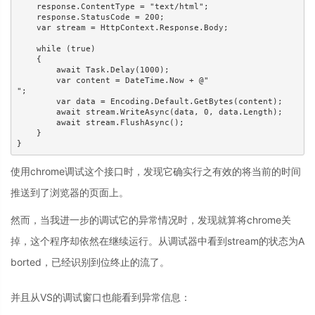
    response.ContentType = "text/html";

    response.StatusCode = 200;

    var stream = HttpContext.Response.Body;

    while (true)

    {

        await Task.Delay(1000);

        var content = DateTime.Now + @"

";

        var data = Encoding.Default.GetBytes(content);

        await stream.WriteAsync(data, 0, data.Length);

        await stream.FlushAsync();

    }

}
使用chrome调试这个接口时，发现它确实行之有效的将当前的时间
推送到了浏览器的页面上。
然而，当我进一步的调试它的异常情况时，发现就算将chrome关
掉，这个程序却依然在继续运行。从调试器中看到stream的状态为A
borted，已经识别到位终止的流了。
并且从VS的调试窗口也能看到异常信息：