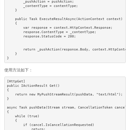
        _pushAction = pushAction;

        _contentType = contentType;

    }

    public Task ExecuteResultAsync(ActionContext context)

    {

        var response = context.HttpContext.Response;

        response.ContentType = _contentType;

        response.StatusCode = 200;

        return _pushAction(response.Body, context.HttpContext
    }

}
使用方法如下：
[HttpGet]

public IActionResult Get()

{

    return new MyPushStreamResult(pushData, "text/html");

}

async Task pushData(Stream stream, CancellationToken cancel)

{

    while (true)

    {

        if (cancel.IsCancellationRequested)

            return;
