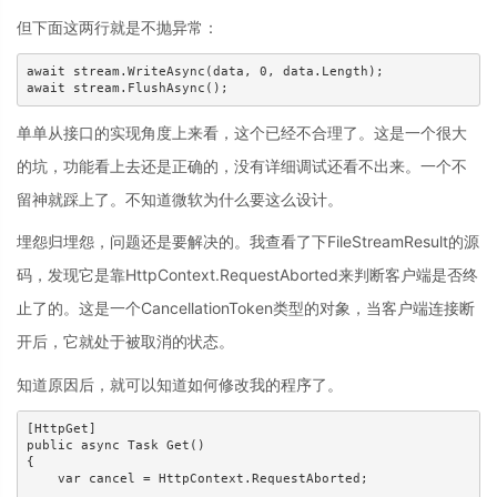
但下面这两行就是不抛异常：
await stream.WriteAsync(data, 0, data.Length);

await stream.FlushAsync();
单单从接口的实现角度上来看，这个已经不合理了。这是一个很大
的坑，功能看上去还是正确的，没有详细调试还看不出来。一个不
留神就踩上了。不知道微软为什么要这么设计。
埋怨归埋怨，问题还是要解决的。我查看了下FileStreamResult的源
码，发现它是靠HttpContext.RequestAborted来判断客户端是否终
止了的。这是一个CancellationToken类型的对象，当客户端连接断
开后，它就处于被取消的状态。
知道原因后，就可以知道如何修改我的程序了。
[HttpGet]

public async Task Get()

{

    var cancel = HttpContext.RequestAborted;
