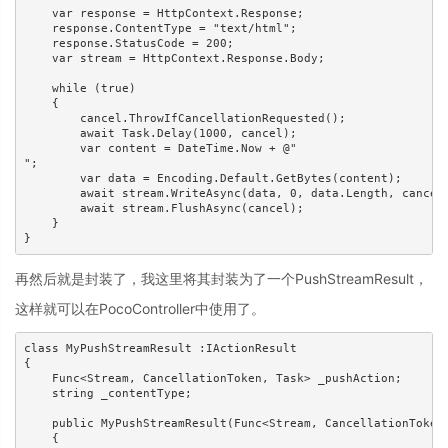
    var response = HttpContext.Response;

    response.ContentType = "text/html";

    response.StatusCode = 200;

    var stream = HttpContext.Response.Body;

    while (true)

    {

        cancel.ThrowIfCancellationRequested();

        await Task.Delay(1000, cancel);

        var content = DateTime.Now + @"

";

        var data = Encoding.Default.GetBytes(content);

        await stream.WriteAsync(data, 0, data.Length, cancel)
        await stream.FlushAsync(cancel);

    }

}
再然后就是封装了，我这里将其封装为了一个PushStreamResult，
这样就可以在PocoController中使用了。
class MyPushStreamResult :IActionResult

{

    Func<Stream, CancellationToken, Task> _pushAction;

    string _contentType;

    public MyPushStreamResult(Func<Stream, CancellationToken,
    {
