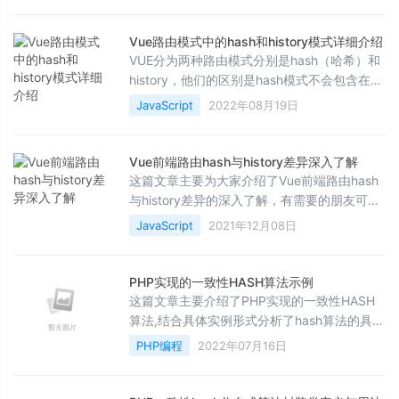
Vue路由模式中的hash和history模式详细介绍
VUE分为两种路由模式分别是hash（哈希）和
history，他们的区别是hash模式不会包含在
http请求中，并且不会重新加载页面，而使用
JavaScript
2022年08月19日
history模式的话，如果前端的url和后端发起请
求的url不一致的话，会报404错误，所以使用
history模式的话我们需要和后端进行配合
Vue前端路由hash与history差异深入了解
这篇文章主要为大家介绍了Vue前端路由hash
与history差异的深入了解，有需要的朋友可以
借鉴参考下，希望能够有所帮助，祝大家多多
JavaScript
2021年12月08日
进步，早日升职加薪
PHP实现的一致性HASH算法示例
这篇文章主要介绍了PHP实现的一致性HASH
算法,结合具体实例形式分析了hash算法的具体
定义与使用技巧,需要的朋友可以参考下
PHP编程
2022年07月16日