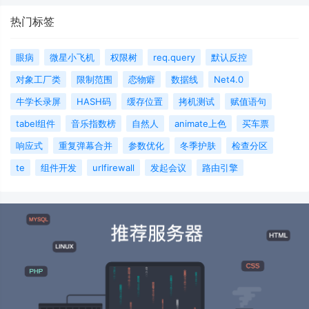
热门标签
眼病
微星小飞机
权限树
req.query
默认反控
对象工厂类
限制范围
恋物癖
数据线
Net4.0
牛学长录屏
HASH码
缓存位置
拷机测试
赋值语句
tabel组件
音乐指数榜
自然人
animate上色
买车票
响应式
重复弹幕合并
参数优化
冬季护肤
检查分区
te
组件开发
urlfirewall
发起会议
路由引擎