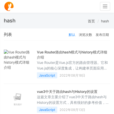
Togg
navig
hash
首页
hash
列表
默认
浏览次数
发布日期
Vue Router路由hash模式与history模式详细
介绍
Vue Router是Vue.js官方的路由管理器。它和
Vue.js的核心深度集成，让构建单页面应用变
得易如反掌。路由实际上就是可以理解为指
JavaScript
2022年08月18日
向，就是我在页面上点击一个按钮需要跳转到
对应的页面，这就是路由跳转
vue3中关于路由hash与History的设置
这篇文章主要介绍了vue3中关于路由hash与
History的设置方式，具有很好的参考价值，希
望对大家有所帮助。如有错误或未考虑完全的
JavaScript
2022年09月13日
地方，望不吝赐教