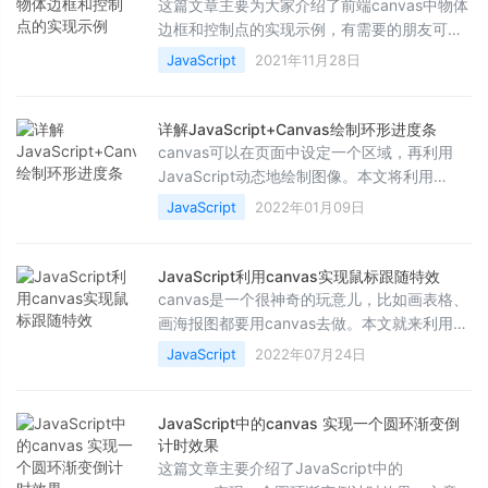
这篇文章主要为大家介绍了前端canvas中物体
边框和控制点的实现示例，有需要的朋友可以
借鉴参考下，希望能够有所帮助，祝大家多多
JavaScript
2021年11月28日
进步，早日升职加薪
详解JavaScript+Canvas绘制环形进度条
canvas可以在页面中设定一个区域，再利用
JavaScript动态地绘制图像。本文将利用
canvas绘制一个可以动的环形进度条。文中的
JavaScript
2022年01月09日
示例代码讲解详细，感兴趣的小伙伴可以动手
试一试
JavaScript利用canvas实现鼠标跟随特效
canvas是一个很神奇的玩意儿，比如画表格、
画海报图都要用canvas去做。本文就来利用
canvas制作个简单的鼠标跟随特效，快跟随小
JavaScript
2022年07月24日
编一起学习一下吧
JavaScript中的canvas 实现一个圆环渐变倒
计时效果
这篇文章主要介绍了JavaScript中的