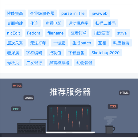
性能提高
企业级服务器
parse ini file
javaweb
桌面构建
作连
查看电影
运动模糊字
扫描二维码
nicEdit
Fedora
filename
查看订单
指定语言
strval
层次关系
无法打印
一键宏
生成patch
互相
响应包装
糖尿病
字符编码
成功值
下载新番
Sketchup2020
母板页
广发银行
黑雷模拟器
动物骨骼