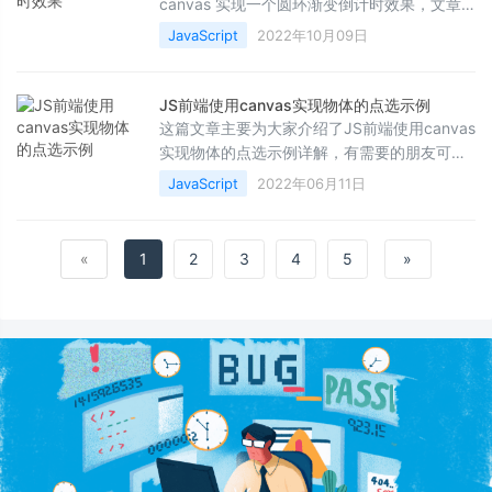
canvas 实现一个圆环渐变倒计时效果，文章
围绕主题展开详细的内容介绍，具有一定的参
JavaScript
2022年10月09日
考价值，需要的小伙伴可以参考一下
JS前端使用canvas实现物体的点选示例
这篇文章主要为大家介绍了JS前端使用canvas
实现物体的点选示例详解，有需要的朋友可以
借鉴参考下，希望能够有所帮助，祝大家多多
JavaScript
2022年06月11日
进步，早日升职加薪
«
1
2
3
4
5
»