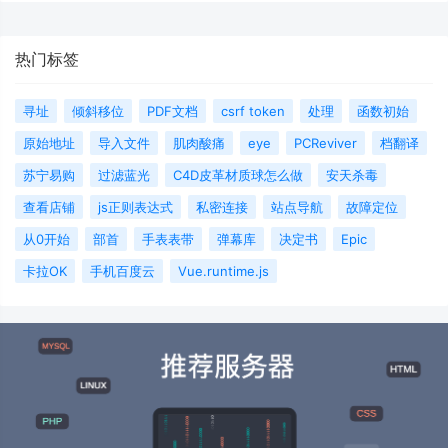
热门标签
寻址
倾斜移位
PDF文档
csrf token
处理
函数初始
原始地址
导入文件
肌肉酸痛
eye
PCReviver
档翻译
苏宁易购
过滤蓝光
C4D皮革材质球怎么做
安天杀毒
查看店铺
js正则表达式
私密连接
站点导航
故障定位
从0开始
部首
手表表带
弹幕库
决定书
Epic
卡拉OK
手机百度云
Vue.runtime.js