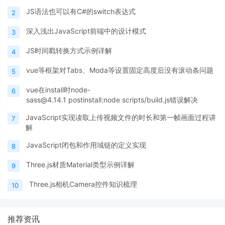
JS语法也可以有C#的switch表达式
2
深入浅出JavaScript前端中的设计模式
3
JS时间戳转换方式示例详解
4
vue等框架对Tabs、Moda等设置固定高度后没有滚动条问题
5
vue在install时node-
6
sass@4.14.1 postinstall:node scripts/build.js错误解决
JavaScript实现读取上传视频文件的时长和第一帧画面过程讲
7
解
JavaScript闭包和作用域链的定义实现
8
Three.js材质Material类型示例详解
9
Three.js相机Camera控件知识梳理
10
推荐资讯