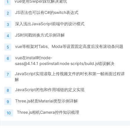
vue使用Swiper踩坑解决避坑
1
JS语法也可以有C#的switch表达式
2
深入浅出JavaScript前端中的设计模式
3
JS时间戳转换方式示例详解
4
vue等框架对Tabs、Moda等设置固定高度后没有滚动条问题
5
vue在install时node-
6
sass@4.14.1 postinstall:node scripts/build.js错误解决
JavaScript实现读取上传视频文件的时长和第一帧画面过程讲
7
解
JavaScript闭包和作用域链的定义实现
8
Three.js材质Material类型示例详解
9
Three.js相机Camera控件知识梳理
10