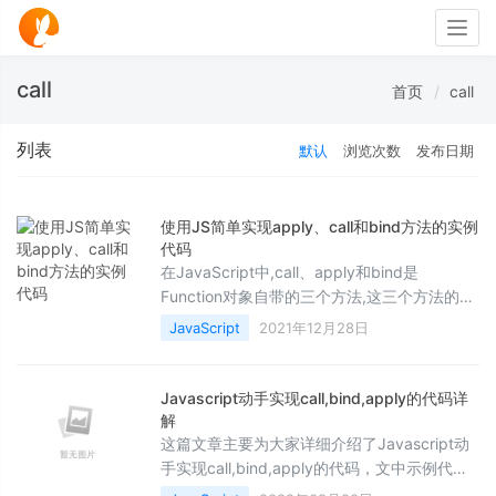
Togg
navig
call
首页
call
列表
默认
浏览次数
发布日期
使用JS简单实现apply、call和bind方法的实例
代码
在JavaScript中,call、apply和bind是
Function对象自带的三个方法,这三个方法的主
要作用是改变函数中的this指向,下面这篇文章
JavaScript
2021年12月28日
主要给大家介绍了关于如何使用JS简单实现
apply、call和bind方法的相关资料,需要的朋友
可以参考下
Javascript动手实现call,bind,apply的代码详
解
这篇文章主要为大家详细介绍了Javascript动
手实现call,bind,apply的代码，文中示例代码
介绍的非常详细，具有一定的参考价值，感兴