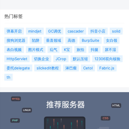
热门标签
弹幕开启
mindjet
GC调优
cascader
抖音小店
solid
搜狗浏览器
陷阱
垂直领域
高德
BurpSuite
女白领
表白视频
图片模式
疝气
K宝
旅拍
抖腿
尿不湿
HttpServlet
切换企业
JCrop
默认压缩
12306双向核验
委托delegate
slickedit教程
淋巴瘤
Cetol
Fabric.js
th