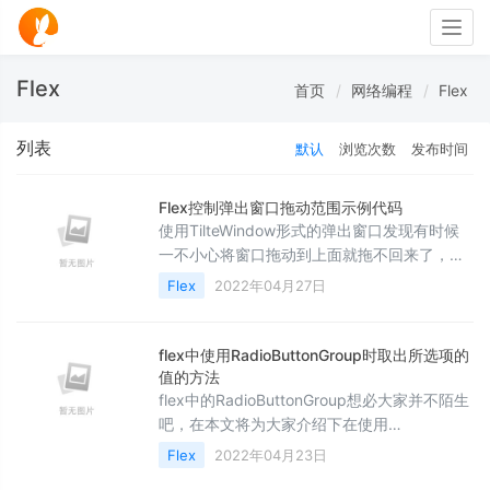
Togg
navig
Flex
首页
网络编程
Flex
列表
默认
浏览次数
发布时间
Flex控制弹出窗口拖动范围示例代码
使用TilteWindow形式的弹出窗口发现有时候
一不小心将窗口拖动到上面就拖不回来了，导
致弹出窗口无法关闭，下面有个解决方法
Flex
2022年04月27日
flex中使用RadioButtonGroup时取出所选项的
值的方法
flex中的RadioButtonGroup想必大家并不陌生
吧，在本文将为大家介绍下在使用
RadioButtonGroup时如何取出所选项的值，感
Flex
2022年04月23日
兴趣的朋友可以参考下