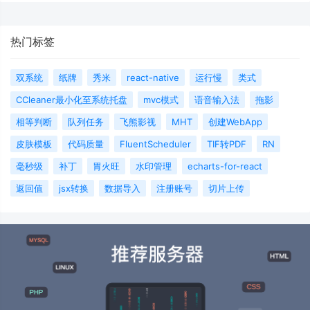
热门标签
双系统
纸牌
秀米
react-native
运行慢
类式
CCleaner最小化至系统托盘
mvc模式
语音输入法
拖影
相等判断
队列任务
飞熊影视
MHT
创建WebApp
皮肤模板
代码质量
FluentScheduler
TIF转PDF
RN
毫秒级
补丁
胃火旺
水印管理
echarts-for-react
返回值
jsx转换
数据导入
注册账号
切片上传