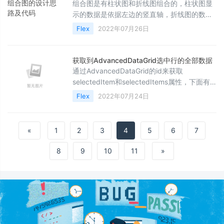
组合图是有柱状图和折线图组合的，柱状图显
示的数据是依据左边的竖直轴，折线图的数据
依据右边的竖直轴，详细实现请看本文，希望
Flex
2022年07月26日
对大家有所帮助
获取到AdvancedDataGrid选中行的全部数据
通过AdvancedDataGrid的id来获取
selectedItem和selectedItems属性，下面有
个不不错的示例大家可以参考下
Flex
2022年07月24日
«
1
2
3
4
5
6
7
8
9
10
11
»