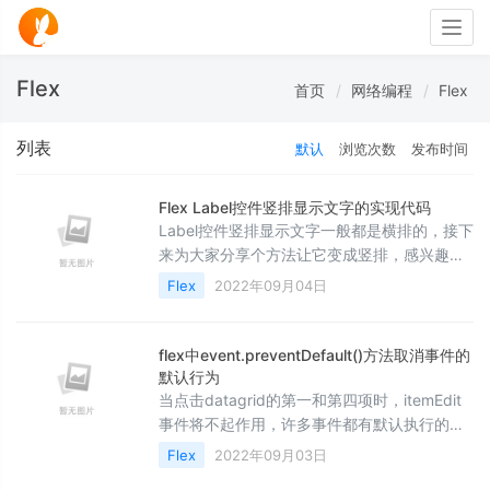
Togg
navig
Flex
首页
网络编程
Flex
列表
默认
浏览次数
发布时间
Flex Label控件竖排显示文字的实现代码
Label控件竖排显示文字一般都是横排的，接下
来为大家分享个方法让它变成竖排，感兴趣的
童鞋们可以学习下，希望对你有所帮助
Flex
2022年09月04日
flex中event.preventDefault()方法取消事件的
默认行为
当点击datagrid的第一和第四项时，itemEdit
事件将不起作用，许多事件都有默认执行的关
联行为，接下来为大家详细介绍下，感兴趣的
Flex
2022年09月03日
朋友可以参考下哈