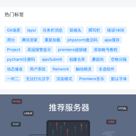
热门标签
Git场景
layui
任务栏消息
双镜头
撰写栏
错误1406
用分
腾讯管家
重新加载
phpstorm激活码
ajax缓存
Project
高温报警提示
premiere超级键
添加账号教程
pycharm注册码
ajaxSubmit
创建仓库
蘑菇街
空格分隔
动态修改
用户系统
Network
触动精灵
全选组件
一对二
无法打出汉字
渲染模式
Premiere音乐
默认字体