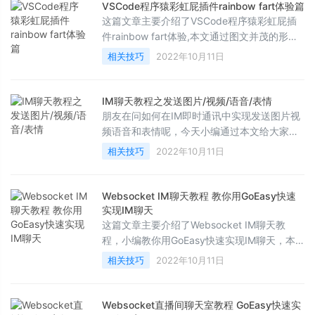
VSCode程序猿彩虹屁插件rainbow fart体验篇
这篇文章主要介绍了VSCode程序猿彩虹屁插
件rainbow fart体验,本文通过图文并茂的形式
给大家介绍的非常详细，对大家的学习或工作
相关技巧
2022年10月11日
具有一定的参考借鉴价值，需要的朋友可以参
考下
IM聊天教程之发送图片/视频/语音/表情
朋友在问如何在IM即时通讯中实现发送图片视
频语音和表情呢，今天小编通过本文给大家详
细介绍下，感兴趣的朋友一起看看吧
相关技巧
2022年10月11日
Websocket IM聊天教程 教你用GoEasy快速
实现IM聊天
这篇文章主要介绍了Websocket IM聊天教
程，小编教你用GoEasy快速实现IM聊天，本
文通过实例代码给大家介绍的非常详细，对大
相关技巧
2022年10月11日
家的学习或工作具有一定的参考借鉴价值，需
要的朋友参考下吧
Websocket直播间聊天室教程 GoEasy快速实