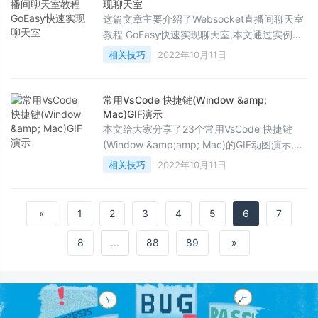
现聊天室
这篇文章主要介绍了Websocket直播间聊天室
教程 GoEasy快速实现聊天室,本文通过实例代
码给大家介绍的非常详细，对大家的学习或工
相关技巧
2022年10月11日
作具有一定的参考借鉴价值，需要的朋友可以
参考下
常用VsCode 快捷键(Window &amp;
Mac)GIF演示
本文给大家分享了23个常用VsCode 快捷键
(Window &amp;amp; Mac)的GIF动图演示,非
常的实用,有需要的小伙伴可以拿走参考
相关技巧
2022年10月11日
«
1
2
3
4
5
6
7
8
...
88
89
»