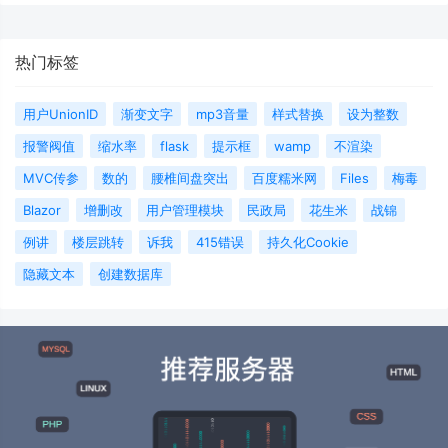
热门标签
用户UnionID
渐变文字
mp3音量
样式替换
设为整数
报警阀值
缩水率
flask
提示框
wamp
不渲染
MVC传参
数的
腰椎间盘突出
百度糯米网
Files
梅毒
Blazor
增删改
用户管理模块
民政局
花生米
战锦
例讲
楼层跳转
诉我
415错误
持久化Cookie
隐藏文本
创建数据库