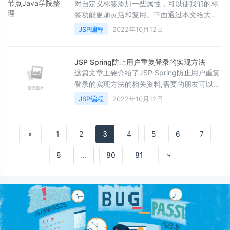
对自定义标签添加一些属性，可以使我们的标
签功能更加灵活和复用。下面通过本文给大家
分享JSP自定义标签-标签属性的相关知识，感
JSP编程
2022年10月12日
兴趣的朋友一起看看吧
JSP Spring防止用户重复登录的实现方法
这篇文章主要介绍了JSP Spring防止用户重复
登录的实现方法的相关资料,需要的朋友可以参
考下
JSP编程
2022年10月12日
«
1
2
3
4
5
6
7
8
...
80
81
»